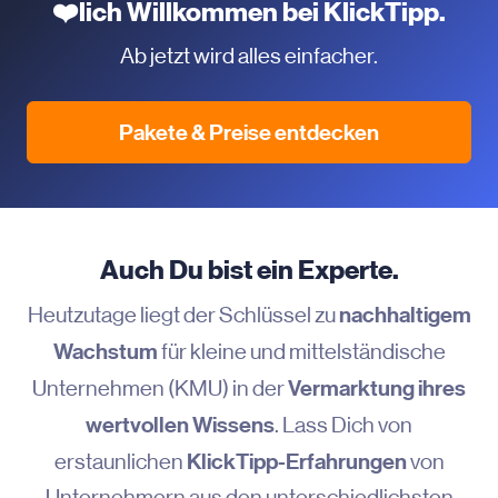
❤️lich Willkommen bei KlickTipp.
Ab jetzt wird alles einfacher.
Pakete & Preise entdecken
Auch Du bist ein Experte.
nachhaltigem
Heutzutage liegt der Schlüssel zu
Wachstum
für kleine und mittelständische
Vermarktung ihres
Unternehmen (KMU) in der
wertvollen Wissens
. Lass Dich von
KlickTipp-Erfahrungen
erstaunlichen
von
Unternehmern aus den unterschiedlichsten