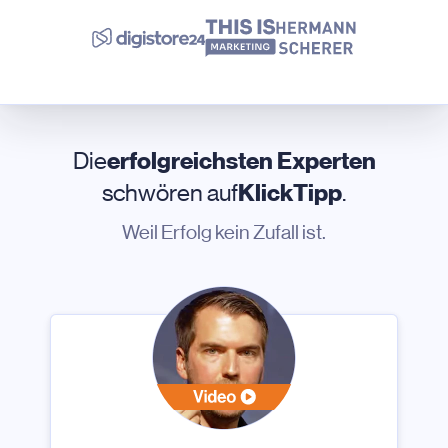
Die
erfolgreichsten Experten
schwören auf
KlickTipp
.
Weil Erfolg kein Zufall ist.